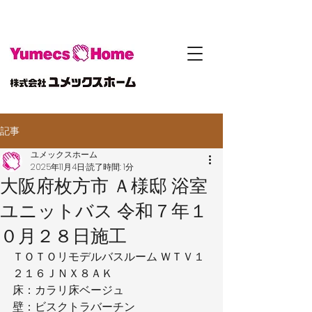
記事
ユメックスホーム
2025年11月4日
読了時間: 1分
大阪府枚方市 Ａ様邸 浴室
ユニットバス 令和７年１
０月２８日施工
ＴＯＴＯリモデルバスルーム ＷＴＶ１
２１６ＪＮＸ８ＡＫ
床：カラリ床ベージュ
壁：ビスクトラバーチン