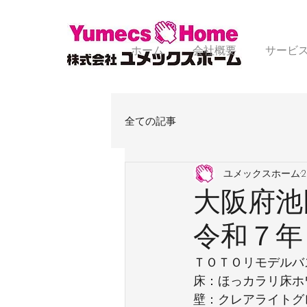
ホーム
会社概要
サービ
全ての記事
ユメックスホーム
大阪府池
令和７年
ＴＯＴＯリモデルバ
床：ほっカラリ床ホ
壁：クレアライトグ