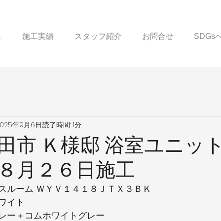
ス
施工実績
スタッフ紹介
お問合せ
SDG
2025年9月6日
読了時間: 1分
田市 Ｋ様邸 浴室ユニッ
８月２６日施工
スルーム ＷＹＶ１４１８ＪＴＸ３ＢＫ
ワイト
レー＋コムホワイトグレー