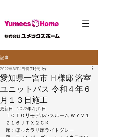
記事
2022年6月14日
読了時間: 1分
愛知県一宮市 Ｈ様邸 浴室
ユニットバス 令和４年６
月１３日施工
更新日：
2022年7月12日
ＴＯＴＯリモデルバスルーム ＷＹＶ１
２１６ＪＴＸ２ＣＫ
床：ほっカラリ床ライトグレー