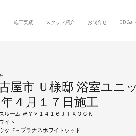
ス
施工実績
スタッフ紹介
お問合せ
SDG
1分
古屋市 Ｕ様邸 浴室ユニ
５年４月１７日施工
スルーム ＷＹＶ１４１６ＪＴＸ３ＣＫ
ワイト
ウッド＋プラナスホワイトウッド