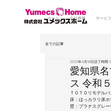
ホーム
会社概要
サービ
全ての記事
2023年4月18日
読了時間: 
愛知県名
ス 令和
ＴＯＴＯリモデルバ
床：ほっカラリ床ホ
壁：プラナスグレー