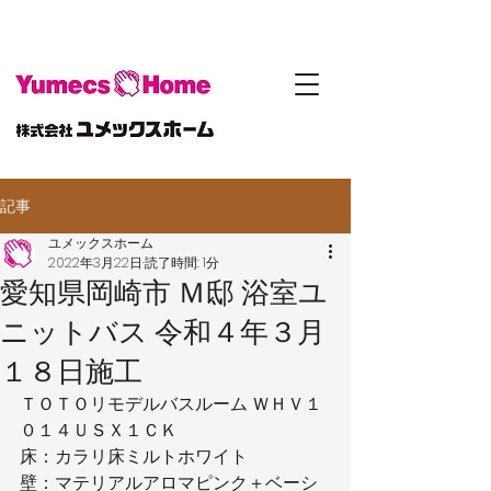
記事
ユメックスホーム
2022年3月22日
読了時間: 1分
愛知県岡崎市 Ｍ邸 浴室ユ
ニットバス 令和４年３月
１８日施工
ＴＯＴＯリモデルバスルーム ＷＨＶ１
０１４ＵＳＸ１ＣＫ
床：カラリ床ミルトホワイト
壁：マテリアルアロマピンク＋ベーシ