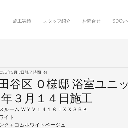
ス
施工実績
スタッフ紹介
お問合せ
SDG
2025年3月17日
読了時間: 1分
田谷区 Ｏ様邸 浴室ユニ
７年３月１４日施工
スルーム ＷＹＶ１４１８ＪＸＸ３ＢＫ
ワイト
ンク＋コムホワイトベージュ