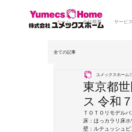
ホーム
会社概要
サービ
全ての記事
ユメックスホーム
東京都世
ス 令和
ＴＯＴＯリモデルバ
床：ほっカラリ床ホ
壁：ルテュッシュピ