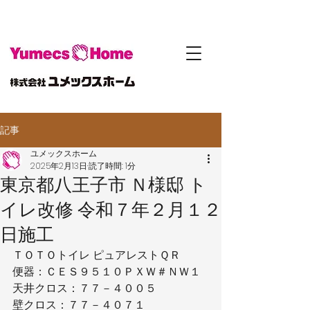
記事
ユメックスホーム
2025年2月13日
読了時間: 1分
東京都八王子市 Ｎ様邸 ト
イレ改修 令和７年２月１２
日施工
ＴＯＴＯトイレ ピュアレストＱＲ
便器：ＣＥＳ９５１０ＰＸＷ＃ＮＷ１
天井クロス：７７－４００５
壁クロス：７７－４０７１