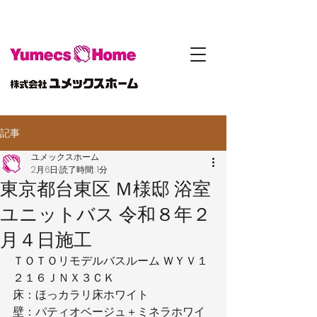
記事
ユメックスホーム
2月6日
読了時間: 1分
東京都台東区 Ｍ様邸 浴室
ユニットバス 令和８年２
月４日施工
ＴＯＴＯリモデルバスルーム ＷＹＶ１
２１６ＪＮＸ３ＣＫ
床：ほっカラリ床ホワイト
壁：パティオベージュ＋ミネラホワイ