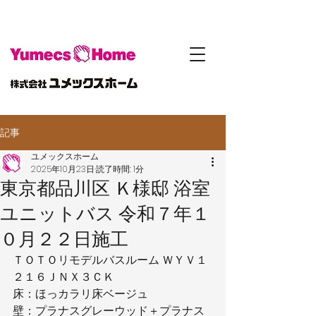
記事
ユメックスホーム
2025年10月23日
読了時間: 1分
東京都品川区 Ｋ様邸 浴室
ユニットバス 令和７年１
０月２２日施工
ＴＯＴＯリモデルバスルーム ＷＹＶ１
２１６ＪＮＸ３ＣＫ
床：ほっカラリ床ベージュ
壁：プラナスグレーウッド＋プラナス