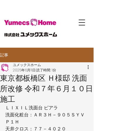
記事
ユメックスホーム
2025年6月11日
読了時間: 1分
東京都板橋区 Ｈ様邸 洗面
所改修 令和７年６月１０日
施工
ＬＩＸＩＬ洗面台 ピアラ
洗面化粧台：ＡＲ３Ｈ－９０５ＳＹＶ
Ｐ１Ｈ
天井クロス：７７－４０２０