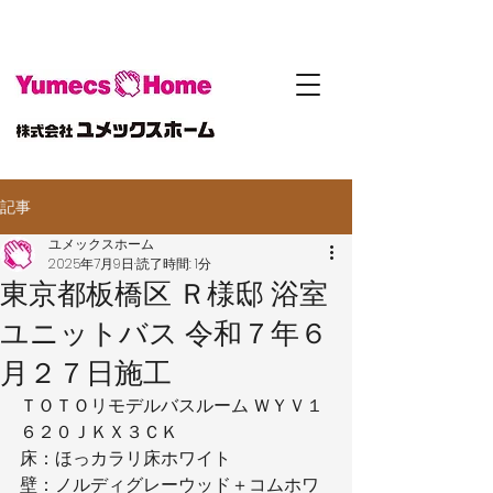
記事
ユメックスホーム
2025年7月9日
読了時間: 1分
東京都板橋区 Ｒ様邸 浴室
ユニットバス 令和７年６
月２７日施工
ＴＯＴＯリモデルバスルーム ＷＹＶ１
６２０ＪＫＸ３ＣＫ
床：ほっカラリ床ホワイト
壁：ノルディグレーウッド＋コムホワ