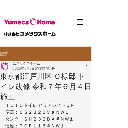
記事
ユメックスホーム
2025年6月7日
読了時間: 1分
東京都江戸川区 Ｏ様邸 ト
イレ改修 令和７年６月４日
施工
ＴＯＴＯトイレ ピュアレストＱＲ
便器：ＣＳ２３２ＢＭ＃ＮＷ１
タンク：ＳＨ２３３ＢＡ＃ＮＷ１
便座：ＴＣＦ１１６＃ＮＷ１