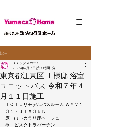
記事
ユメックスホーム
2025年4月15日
読了時間: 1分
東京都江東区 Ｉ様邸 浴室
ユニットバス 令和７年４
月１１日施工
ＴＯＴＯリモデルバスルーム ＷＹＶ１
３１７ＪＴＸ３ＢＫ
床：ほっカラリ床ベージュ
壁：ビスクトラバーチン