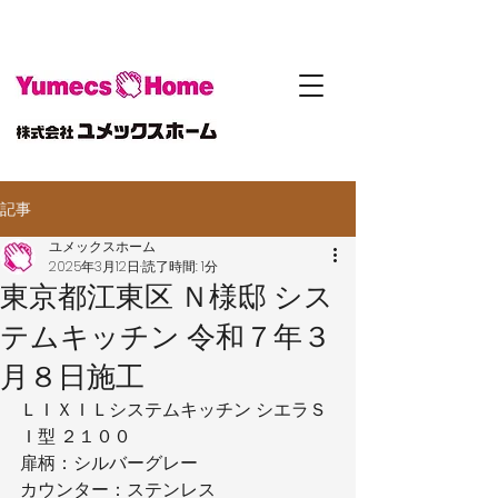
記事
ユメックスホーム
2025年3月12日
読了時間: 1分
東京都江東区 Ｎ様邸 シス
テムキッチン 令和７年３
月８日施工
ＬＩＸＩＬシステムキッチン シエラＳ
Ｉ型 ２１００
扉柄：シルバーグレー
カウンター：ステンレス