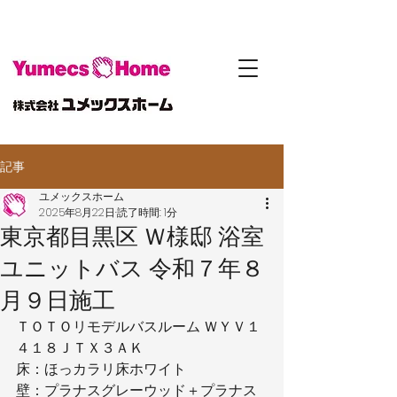
記事
ユメックスホーム
2025年8月22日
読了時間: 1分
東京都目黒区 Ｗ様邸 浴室
ユニットバス 令和７年８
月９日施工
ＴＯＴＯリモデルバスルーム ＷＹＶ１
４１８ＪＴＸ３ＡＫ
床：ほっカラリ床ホワイト
壁：プラナスグレーウッド＋プラナス