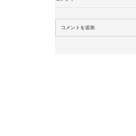
コメントを追加…
東京都足立区 Ｈ様邸 システ
ムキッチン 令和８年８月４日
施工