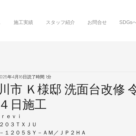
ス
施工実績
スタッフ紹介
お問合せ
SDG
2025年4月16日
読了時間: 1分
川市 Ｋ様邸 洗面台改修 
４日施工
Ｃｒｅｖｉ
２０３ＴＸＪＵ
－１２０５ＳＹ－ＡＭ／ＪＰ２ＨＡ