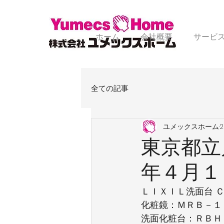
ホーム
会社概要
サービ
全ての記事
ユメックスホーム
東京都立
年４月１
ＬＩＸＩＬ洗面台 
化粧鏡：ＭＲＢ－１
洗面化粧台：ＲＢＨ