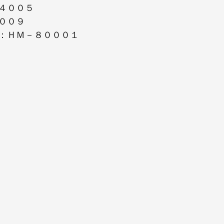
４００５
００９
：ＨＭ－８０００１