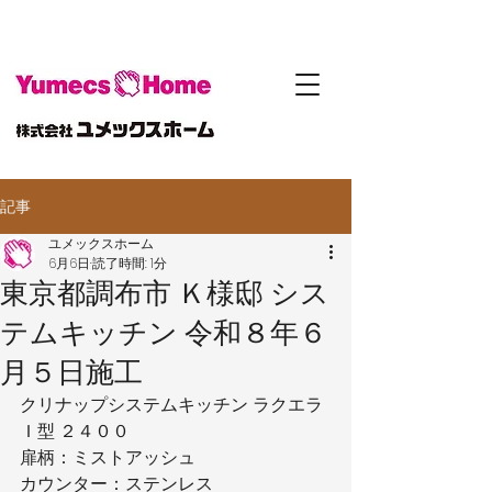
記事
ユメックスホーム
6月6日
読了時間: 1分
東京都調布市 Ｋ様邸 シス
テムキッチン 令和８年６
月５日施工
クリナップシステムキッチン ラクエラ
Ｉ型 ２４００
扉柄：ミストアッシュ
カウンター：ステンレス