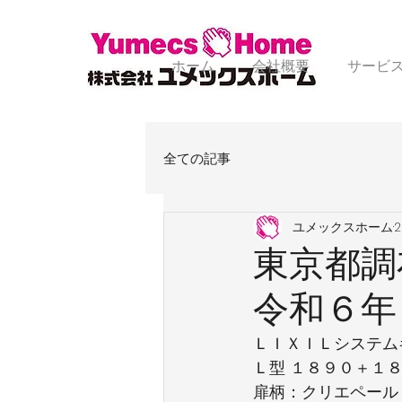
ホーム
会社概要
サービ
全ての記事
ユメックスホーム
東京都調
令和６年
ＬＩＸＩＬシステム
Ｌ型 １８９０＋１
扉柄：クリエペール