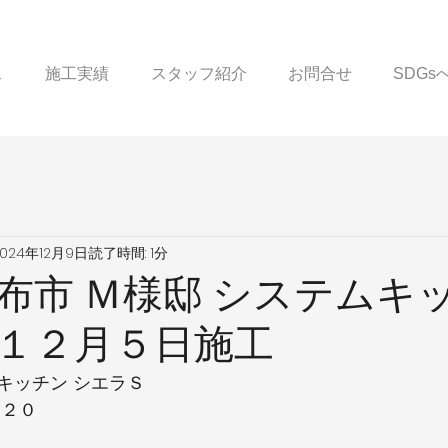
ス
施工実績
スタッフ紹介
お問合せ
SDG
2024年12月9日
読了時間: 1分
布市 Ｍ様邸 システムキ
１２月５日施工
キッチン シエラＳ
８２０