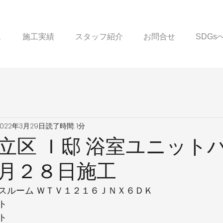
ス
施工実績
スタッフ紹介
お問合せ
SDG
2022年3月29日
読了時間: 1分
立区 Ｉ邸 浴室ユニットバ
月２８日施工
スルーム ＷＴＶ１２１６ＪＮＸ６ＤＫ
ト
ト