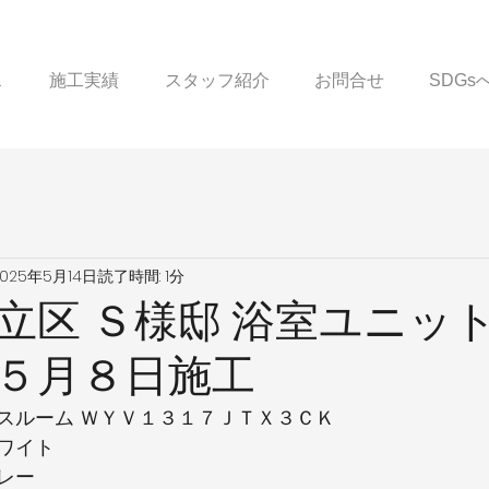
ス
施工実績
スタッフ紹介
お問合せ
SDG
2025年5月14日
読了時間: 1分
立区 Ｓ様邸 浴室ユニッ
５月８日施工
スルーム ＷＹＶ１３１７ＪＴＸ３ＣＫ
ワイト
レー