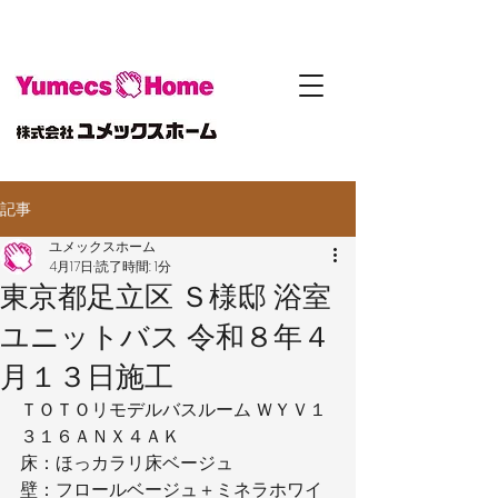
記事
ユメックスホーム
4月17日
読了時間: 1分
東京都足立区 Ｓ様邸 浴室
ユニットバス 令和８年４
月１３日施工
ＴＯＴＯリモデルバスルーム ＷＹＶ１
３１６ＡＮＸ４ＡＫ
床：ほっカラリ床ベージュ
壁：フロールベージュ＋ミネラホワイ