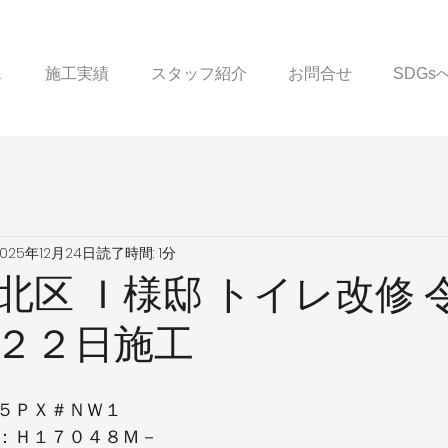
ス
施工実績
スタッフ紹介
お問合せ
SDG
2025年12月24日
読了時間: 1分
北区 Ｉ様邸 トイレ改修 
２２日施工
５ＰＸ＃ＮＷ１
：Ｈ１７０４８Ｍ－