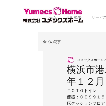
ホーム
会社概要
サービ
全ての記事
ユメックスホーム
横浜市港
年１２月
ＴＯＴＯトイレ
便器：ＣＥＳ９１５
床クッションフロア