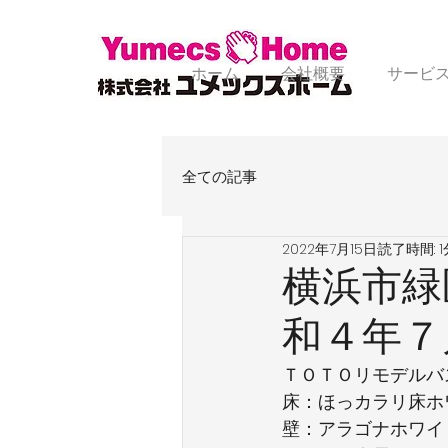
ホーム
会社概要
サービ
全ての記事
2022年7月15日
読了時間: 1
横浜市緑
和４年７
ＴＯＴＯリモデルバ
床：ほっカラリ床ホ
壁：アラゴナホワイ