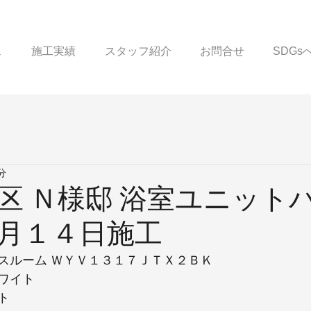
ス
施工実績
スタッフ紹介
お問合せ
SDG
分
区 Ｎ様邸 浴室ユニットバ
月１４日施工
スルーム ＷＹＶ１３１７ＪＴＸ２ＢＫ
ワイト
ト