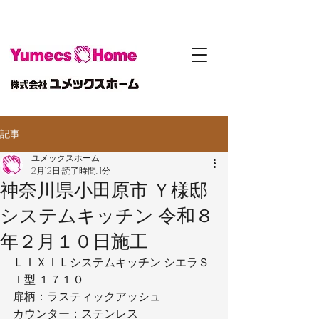
記事
ユメックスホーム
2月12日
読了時間: 1分
神奈川県小田原市 Ｙ様邸
システムキッチン 令和８
年２月１０日施工
ＬＩＸＩＬシステムキッチン シエラＳ
Ｉ型 １７１０
扉柄：ラスティックアッシュ
カウンター：ステンレス