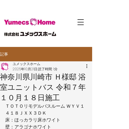
記事
ユメックスホーム
2025年10月21日
読了時間: 1分
神奈川県川崎市 Ｈ様邸 浴
室ユニットバス 令和７年
１０月１８日施工
ＴＯＴＯリモデルバスルーム ＷＹＶ１
４１８ＪＸＸ３ＤＫ
床：ほっカラリ床ホワイト
壁：アラゴナホワイト