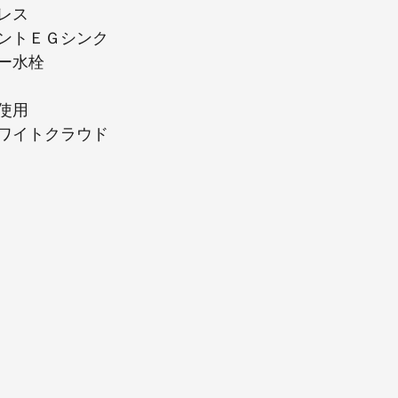
レス
ントＥＧシンク
ー水栓
使用
ワイトクラウド