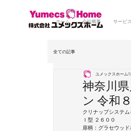
ホーム
会社概要
サービ
全ての記事
ユメックスホーム
神奈川県
ン 令和
クリナップシステム
Ｉ型 ２６００
扉柄：グラセウッド