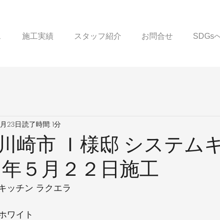
ス
施工実績
スタッフ紹介
お問合せ
SDG
5月23日
読了時間: 1分
川崎市 Ｉ様邸 システム
８年５月２２日施工
キッチン ラクエラ
ホワイト