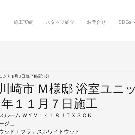
ス
施工実績
スタッフ紹介
お問合せ
SDG
2024年11月8日
読了時間: 1分
川崎市 Ｍ様邸 浴室ユニ
６年１１月７日施工
スルーム ＷＹＶ１４１８ＪＴＸ３ＣＫ
ージュ
ウッド＋プラナスホワイトウッド