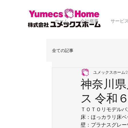
ホーム
会社概要
サービ
全ての記事
ユメックスホーム
神奈川県
ス 令和
ＴＯＴＯリモデルバ
床：ほっカラリ床ベ
壁：プラナスグレー