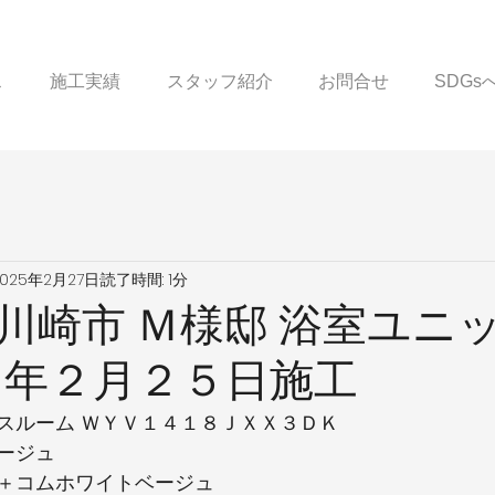
ス
施工実績
スタッフ紹介
お問合せ
SDG
2025年2月27日
読了時間: 1分
川崎市 Ｍ様邸 浴室ユニ
７年２月２５日施工
スルーム ＷＹＶ１４１８ＪＸＸ３ＤＫ
ージュ
＋コムホワイトベージュ