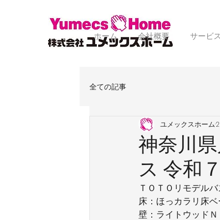
ホーム
会社概要
サービ
全ての記事
ユメックスホーム
神奈川県
ス 令和
ＴＯＴＯリモデルバ
床：ほっカラリ床ベ
壁：ライトウッドＮ