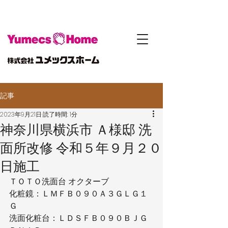
記事
2023年9月21日
読了時間: 1分
神奈川県横浜市 Ａ様邸 洗
面所改修 令和５年９月２０
日施工
ＴＯＴＯ洗面台 オクターブ
化粧鏡：ＬＭＦＢ０９０Ａ３ＧＬＧ１
Ｇ
洗面化粧台：ＬＤＳＦＢ０９０ＢＪＧ