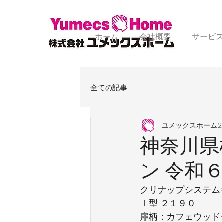
ホーム
会社概要
サービ
全ての記事
ユメックスホーム
2
神奈川県
ン 令和
クリナップシステム
Ｉ型 ２１９０
扉柄：カフェウッド