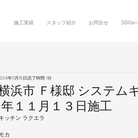
ス
施工実績
スタッフ紹介
お問合せ
SDG
024年11月15日
読了時間: 1分
横浜市 Ｆ様邸 システム
６年１１月１３日施工
キッチン ラクエラ
モカ