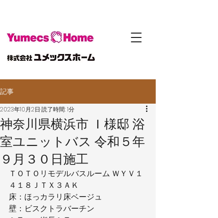
記事
2023年10月2日
読了時間: 1分
神奈川県横浜市 Ｉ様邸 浴
室ユニットバス 令和５年
９月３０日施工
ＴＯＴＯリモデルバスルーム ＷＹＶ１
４１８ＪＴＸ３ＡＫ
床：ほっカラリ床ベージュ
壁：ビスクトラバーチン