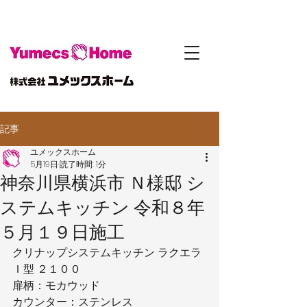
記事
ユメックスホーム
5月19日
読了時間: 1分
神奈川県横浜市 Ｎ様邸 シ
ステムキッチン 令和８年
５月１９日施工
クリナップシステムキッチン ラクエラ
Ｉ型 ２１００
扉柄：モカウッド
カウンター：ステンレス