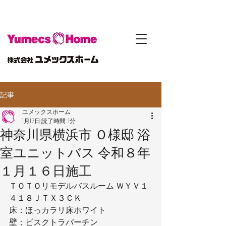
記事
ユメックスホーム
1月17日
読了時間: 1分
神奈川県横浜市 Ｏ様邸 浴
室ユニットバス 令和８年
１月１６日施工
ＴＯＴＯリモデルバスルーム ＷＹＶ１
４１８ＪＴＸ３ＣＫ
床：ほっカラリ床ホワイト
壁：ビスクトラバーチン