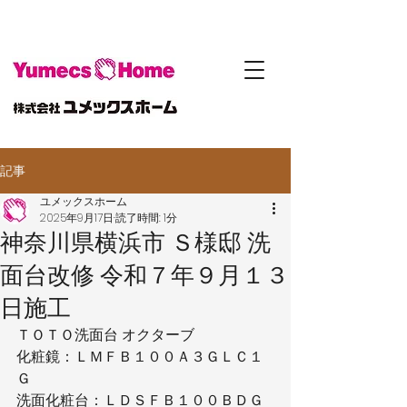
記事
ユメックスホーム
2025年9月17日
読了時間: 1分
神奈川県横浜市 Ｓ様邸 洗
面台改修 令和７年９月１３
日施工
ＴＯＴＯ洗面台 オクターブ
化粧鏡：ＬＭＦＢ１００Ａ３ＧＬＣ１
Ｇ
洗面化粧台：ＬＤＳＦＢ１００ＢＤＧ