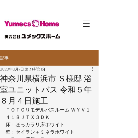
記事
2023年8月7日
読了時間: 1分
神奈川県横浜市 Ｓ様邸 浴
室ユニットバス 令和５年
８月４日施工
ＴＯＴＯリモデルバスルーム ＷＹＶ１
４１８ＪＴＸ３ＤＫ
床：ほっカラリ床ホワイト
壁：セイラン＋ミネラホワイト