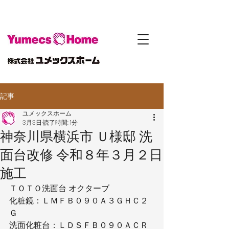
記事
ユメックスホーム
3月3日
読了時間: 1分
神奈川県横浜市 Ｕ様邸 洗
面台改修 令和８年３月２日
施工
ＴＯＴＯ洗面台 オクターブ
化粧鏡：ＬＭＦＢ０９０Ａ３ＧＨＣ２
Ｇ
洗面化粧台：ＬＤＳＦＢ０９０ＡＣＲ