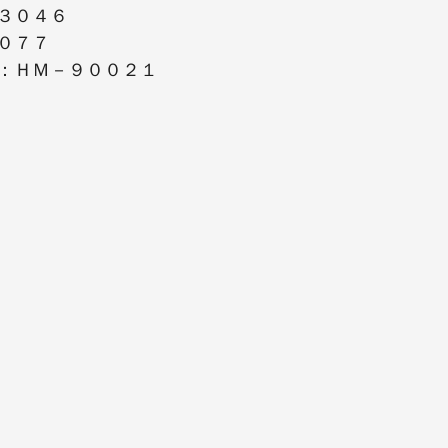
３０４６
０７７
：ＨＭ－９００２１