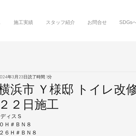
ス
施工実績
スタッフ紹介
お問合せ
SDG
2024年3月23日
読了時間: 1分
横浜市 Ｙ様邸 トイレ改修
２２日施工
サディスＳ
０Ｈ＃ＢＮ８
２６Ｈ＃ＢＮ８