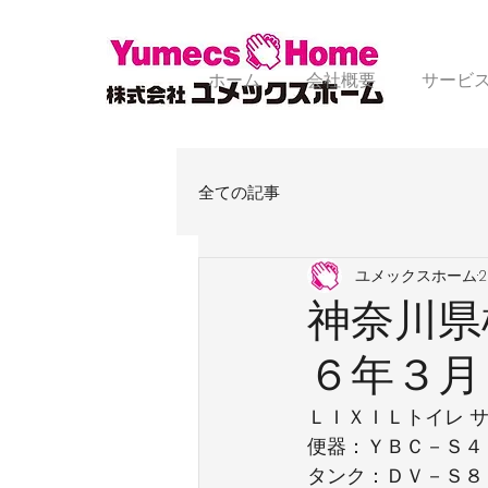
ホーム
会社概要
サービ
全ての記事
ユメックスホーム
神奈川県
６年３月
ＬＩＸＩＬトイレ 
便器：ＹＢＣ－Ｓ４
タンク：ＤＶ－Ｓ８