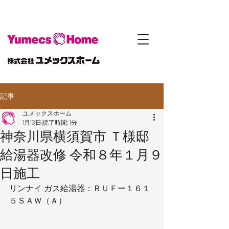
記事
ユメックスホーム
1月13日
読了時間: 1分
神奈川県横須賀市 Ｔ様邸
給湯器改修 令和８年１月９
日施工
リンナイ ガス給湯器：ＲＵＦー１６１
５ＳＡＷ（Ａ）