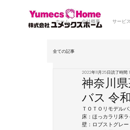
ホーム
会社概要
サービ
全ての記事
2022年11月25日
読了時間: 
神奈川県
バス 令
ＴＯＴＯリモデルバ
床：ほっカラリ床ラ
壁：ロブストグレー