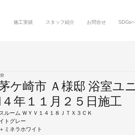
ス
施工実績
スタッフ紹介
お問合せ
SDG
1分
茅ケ崎市 Ａ様邸 浴室ユ
和４年１１月２５日施工
スルーム ＷＹＶ１４１８ＪＴＸ３ＣＫ
イトグレー
＋ミネラホワイト