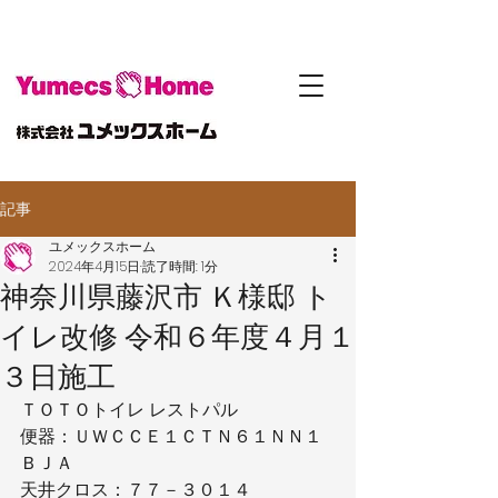
記事
ユメックスホーム
2024年4月15日
読了時間: 1分
神奈川県藤沢市 Ｋ様邸 ト
イレ改修 令和６年度４月１
３日施工
ＴＯＴＯトイレ レストパル
便器：ＵＷＣＣＥ１ＣＴＮ６１ＮＮ１
ＢＪＡ
天井クロス：７７－３０１４