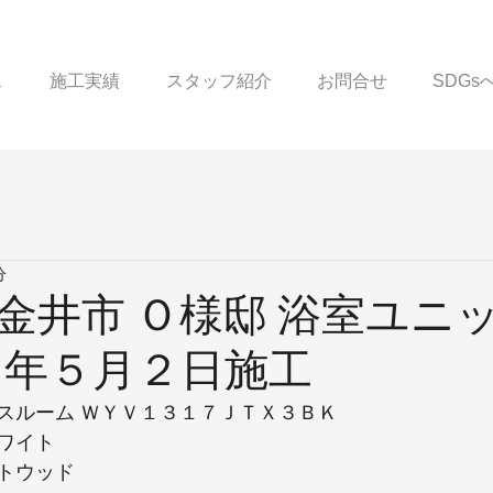
ス
施工実績
スタッフ紹介
お問合せ
SDG
分
金井市 Ｏ様邸 浴室ユニ
５年５月２日施工
スルーム ＷＹＶ１３１７ＪＴＸ３ＢＫ
ワイト
トウッド