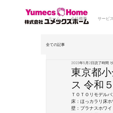
ホーム
会社概要
サービ
全ての記事
2023年5月2日
読了時間: 1
東京都小
ス 令和
ＴＯＴＯリモデルバ
床：ほっカラリ床ホ
壁：プラナスホワイ